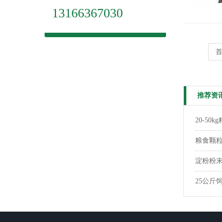
13166367030
推荐资
20-5
粮食颗粒
淀粉粉末
25公斤