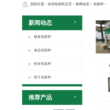
您的位置：
自动包装机主页
>
新闻动态
>
包装秤
>
新闻动态
粮食包装秤
食品包装秤
粉末包装秤
双斗包装秤
推荐产品