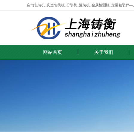
自动包装机_真空包装机_分装机_灌装机_金属检测机_定量包装秤
网站首页
关于我们