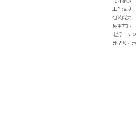
允许精度：±0
工作温度：-
包装能力：12
称重范围：10
电源：AC22
外型尺寸:长3