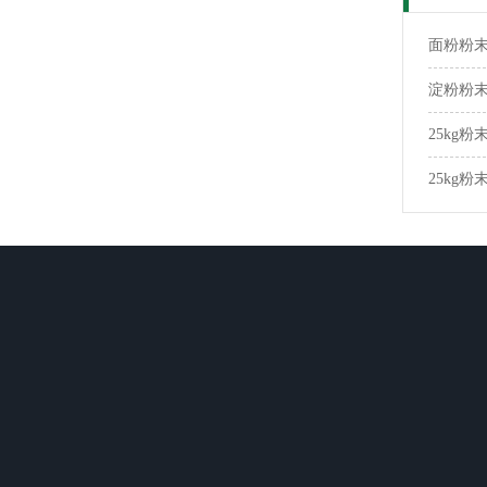
面粉粉末
淀粉粉末
25kg
25kg
关于我们
产品中心
新闻
企业文化
自动包装机
行业新