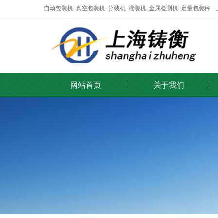
自动包装机_真空包装机_分装机_灌装机_金属检测机_定量包装秤
网站首页
关于我们