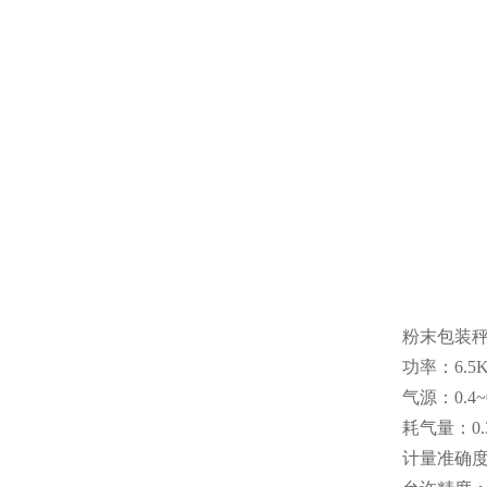
粉末包装
功率：6.5
气源：0.4~0
耗气量：0.3
计量准确度