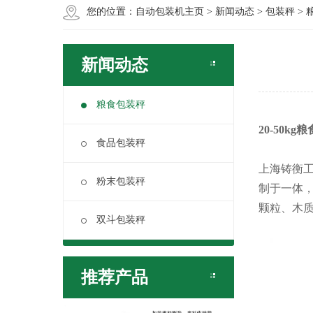
您的位置：
自动包装机主页
>
新闻动态
>
包装秤
>
新闻动态
粮食包装秤
20-50k
食品包装秤
上海铸衡
粉末包装秤
制于一体
颗粒、木
双斗包装秤
推荐产品