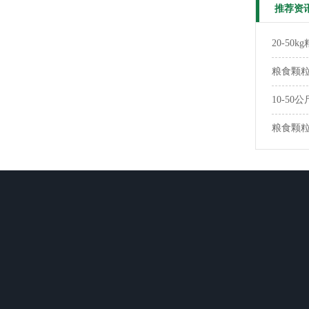
推荐资
20-5
粮食颗粒
10-5
粮食颗粒
关于我们
产品中心
新闻