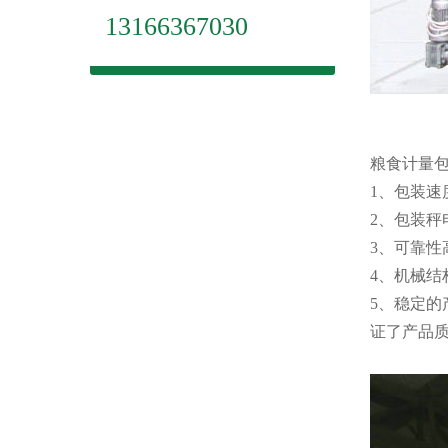
13166367030
粮食计量
1、包装速
2、包装秤
3、可靠性高
4、机械结
5、稳定的
证了产品