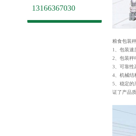
13166367030
粮食包装
1、包装速
2、包装秤
3、可靠性高
4、机械结
5、稳定的
证了产品