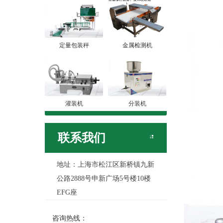
定量包装秤
金属检测机
灌装机
分装机
联系我们
地址：上海市松江区新桥镇九新
公路2888号申新广场5号楼10楼
EFG座
咨询热线：