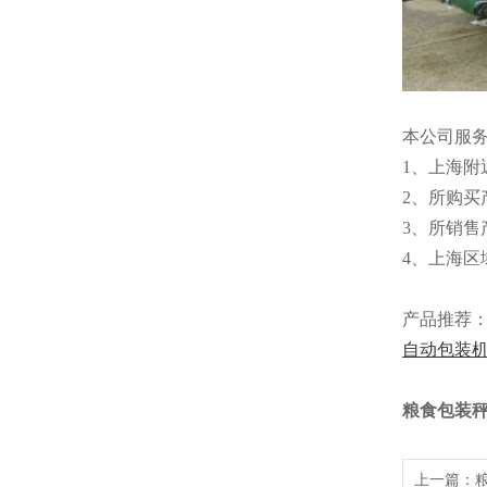
本公司服
1、上海附
2、所购买
3、所销
4、上海区
产品推荐
自动包装
粮食包装秤
上一篇：