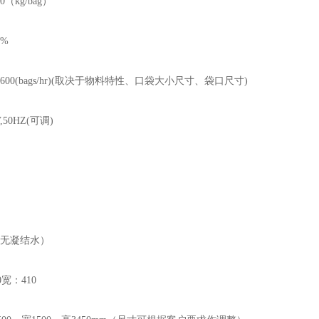
（kg/bag）
1%
600(bags/hr)(取决于物料特性、口袋大小尺寸、袋口尺寸)
,50HZ(可调)
（无凝结水）
宽：410