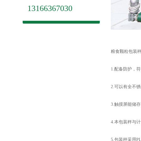
13166367030
粮食颗粒包装
1.配备防护，
2.可以有全不
3.触摸屏能储
4.本包装秤与
5.包装秤采用