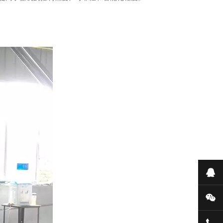
在
微
131