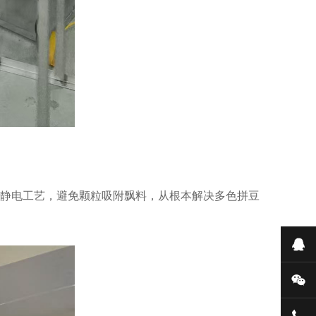
防静电工艺，避免颗粒吸附飘料，从根本解决多色拼豆
在
微
131