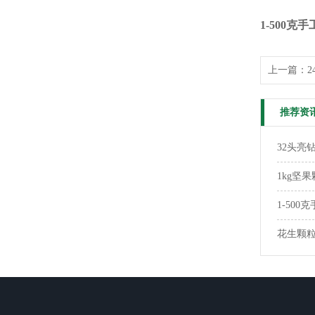
1-500
上一篇：
推荐资
32头亮
1kg坚
1-50
花生颗粒