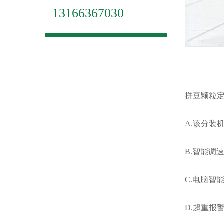
13166367030
拼豆颗粒
A.该分装
B.智能调
C.电脑智
D.超重报