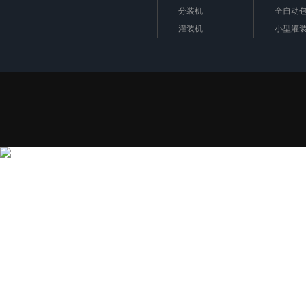
分装机
全自动
灌装机
小型灌
金属检测机
包装秤
定量包装秤
金属检
真空包装机