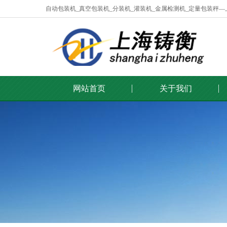
自动包装机_真空包装机_分装机_灌装机_金属检测机_定量包装秤
网站首页
关于我们