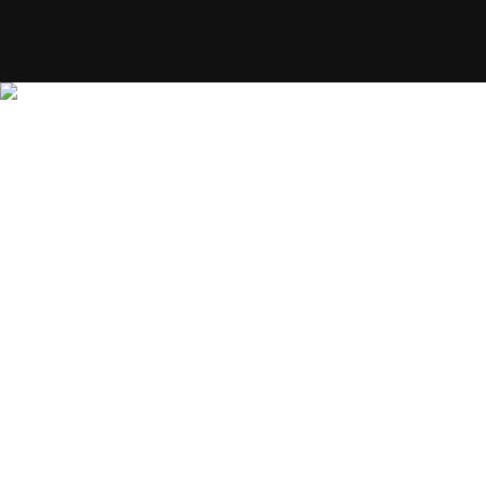
灌装机
小型灌
金属检测机
包装秤
定量包装秤
金属检
真空包装机