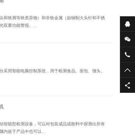
销
尖和铁屑等铁类异物）和非铁金属（如铜制大头针和不锈
在
双重功能警报。...
微
131
TO
分采用智能电脑控制系统，用于检测食品、面包、馒头、
机
动智能型检测设备，可以对包装成品或散料中探测出所有
内嵌于产品中也可以...